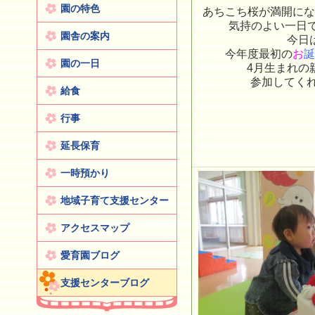
園の特色
あちこち桜が満開にな
気持のよい一日でし
園舎の案内
今日
今年度最初の
お
誕
園の一日
4月生まれの
参加してくれ
給食
行事
延長保育
一時預かり
地域子育て支援センター
アクセスマップ
愛育園ブログ
支援センターブログ