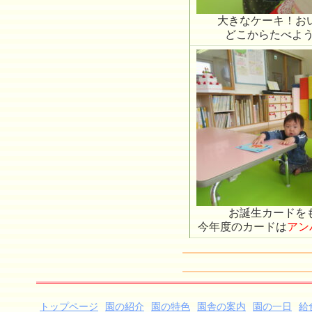
大きなケーキ！お
どこからたべようか
お誕生カードを
今年度のカードは
アン
トップページ
園の紹介
園の特色
園舎の案内
園の一日
給