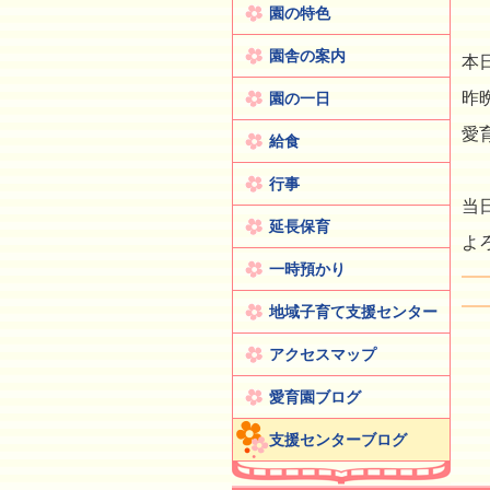
園の特色
園舎の案内
本
昨
園の一日
愛
給食
行事
当
延長保育
よ
一時預かり
地域子育て支援センター
アクセスマップ
愛育園ブログ
支援センターブログ