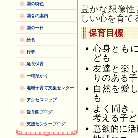
園の特色
豊かな想像性
園舎の案内
しい心を育て
園の一日
保育目標
給食
心身とも
行事
ども
延長保育
友達と楽
りのある子
一時預かり
自然を愛
地域子育て支援センター
も
アクセスマップ
よく聞き
愛育園ブログ
考える子ど
支援センターブログ
意欲的に活