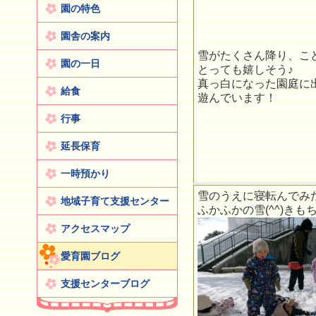
園の特色
園舎の案内
雪がたくさん降り、こ
園の一日
とっても嬉しそう♪
真っ白になった園庭に
給食
遊んでいます！
行事
延長保育
一時預かり
雪のうえに寝転んでみ
地域子育て支援センター
ふかふかの雪(^^)きも
アクセスマップ
愛育園ブログ
支援センターブログ