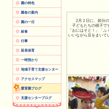
園の特色
園舎の案内
2月２日に、節分の
園の一日
子どもたちの様子で
「おにはそと！」「ふ
給食
いいながら豆をまいて
行事
延長保育
一時預かり
地域子育て支援センター
アクセスマップ
愛育園ブログ
支援センターブログ