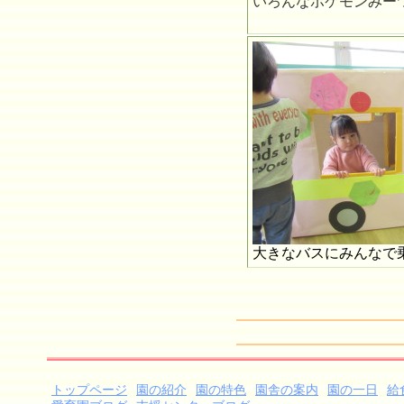
いろんなポケモン
みー
大きなバスにみんなで
トップページ
園の紹介
園の特色
園舎の案内
園の一日
給