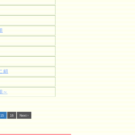
組
こ組
組～
15
16
Next ›