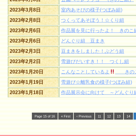
2023年3月8日
室内あそびの様子(つぼみ組)
2023年2月8日
つくってあそぼう！☆くり組
2023年2月6日
作品展を見に行ったよ！ きのこ
2023年2月6日
どんぐり組 豆まき
2023年2月3日
豆まきをしました！ぶどう組
2023年2月2日
雪遊びだいすき！！ つくし組
2023年1月20日
こんなことしているよ
きの
2023年1月19日
雪遊び☆離乳食の様子(つぼみ組)
2023年1月18日
作品展示会に向けて ～どんぐり
Page 15 of 16
« First
‹ Previous
11
12
13
14