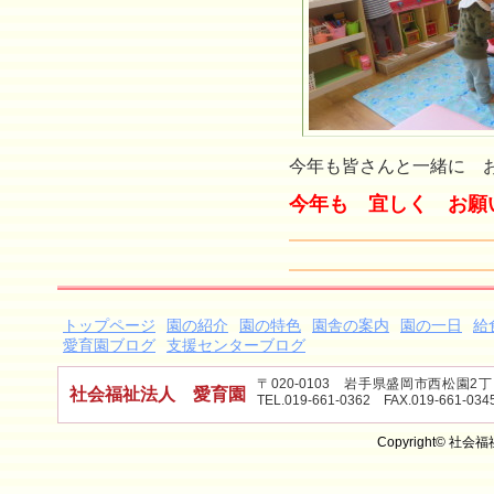
今年も皆さんと一緒に 
今年も 宜しく お願
トップページ
園の紹介
園の特色
園舎の案内
園の一日
給
愛育園ブログ
支援センターブログ
〒020-0103 岩手県盛岡市西松園
社会福祉法人 愛育園
TEL.019-661-0362 FAX.019-661-034
Copyright© 社会福