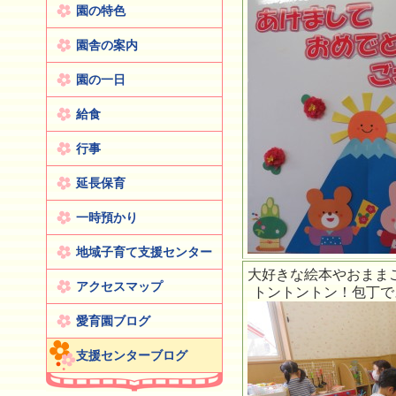
園の特色
園舎の案内
園の一日
給食
行事
延長保育
一時預かり
地域子育て支援センター
大好きな絵本やおまま
アクセスマップ
トントントン！包丁で
愛育園ブログ
支援センターブログ