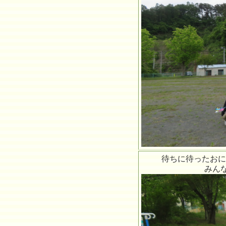
待ちに待ったおに
みん