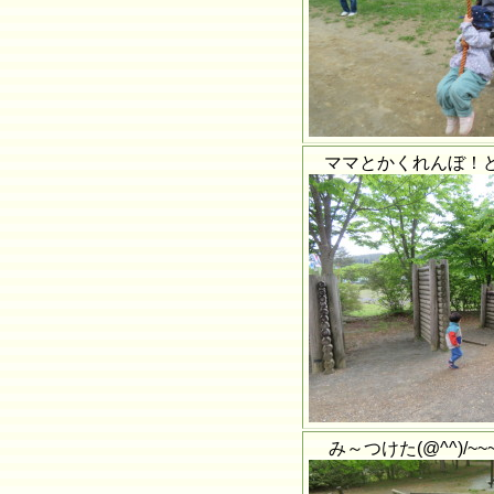
ママとかくれんぼ！
み～つけた(@^^)/