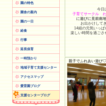
園の特色
今日
園舎の案内
子育てサークル 
に遊びに見前南
園の一日
お出かけしてきま
14組の元気いっ
給食
楽しい時間を過ごさ
行事
延長保育
一時預かり
親子でふれあい遊び
地域子育て支援センター
アクセスマップ
愛育園ブログ
支援センターブログ