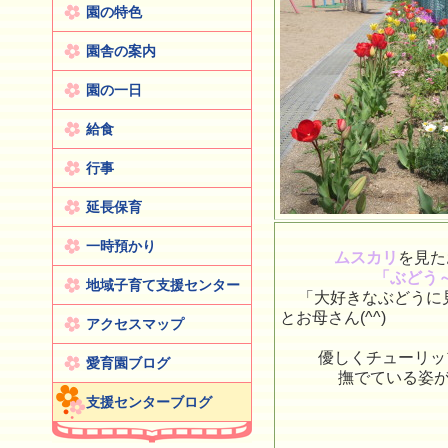
園の特色
園舎の案内
園の一日
給食
行事
延長保育
一時預かり
ムスカリ
を見た
「ぶどう
地域子育て支援センター
「大好きなぶどうに
とお母さん(^^)
アクセスマップ
優しくチューリッ
愛育園ブログ
撫でている姿が
支援センターブログ