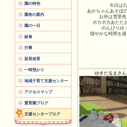
園の特色
今日は3
あかちゃんあそぼの日
園舎の案内
お外は雪景色
ポカポカあたた
園の一日
のんびりゆ
穏やかな時間を過
給食
行事
延長保育
一時預かり
ゆきだるまさん
地域子育て支援センター
アクセスマップ
愛育園ブログ
支援センターブログ