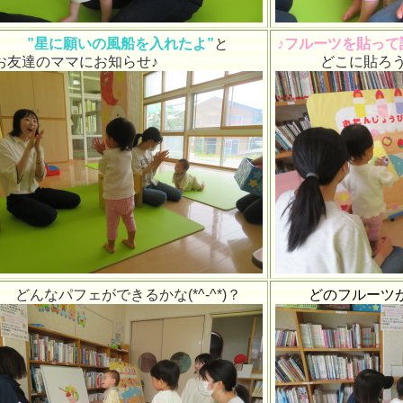
”星に願いの風船を入れたよ”
と
♪フルーツを貼って
お友達のママにお知らせ♪
どこに貼ろうか
どんなパフェができるかな(*^-^*)？
どのフルーツが