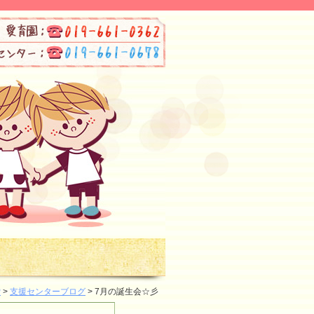
P
>
支援センターブログ
> 7月の誕生会☆彡