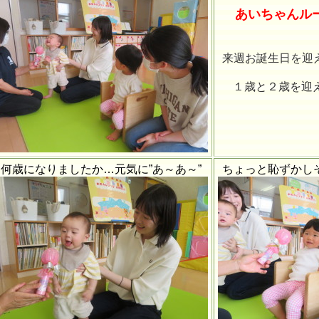
あいちゃんル
来週お誕生日を迎
１歳と２歳を迎える
何歳になりましたか…元気に”あ～あ～”
ちょっと恥ずかし