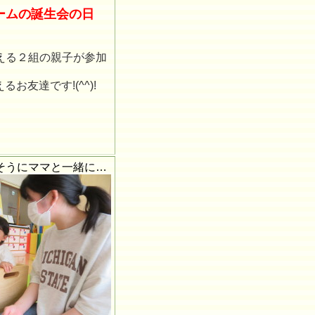
ームの誕生会の日
える２組の親子が参加
お友達です!(^^)!
そうにママと一緒に…