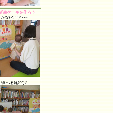
誕生ケーキを作ろう
な(@^^)/~~~
食べる(@^^)?